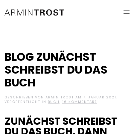
BLOG ZUNÄCHST
SCHREIBST DU DAS
BUCH
GESCHRIEBEN VON
ARMIN TROST
AM
7. JANUAR 2021
.
ZU
VERÖFFENTLICHT IN
BUCH
.
16 KOMMENTARE
BLOG
ZUNÄCHST
SCHREIBST
ZUNÄCHST SCHREIBST
DU
DAS
DU DAS BUCH. DANN
BUCH